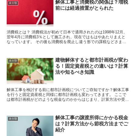
解体工事と消費税の関係は？増税
未分類
前には経過措置がとられた
消費税とは？ 消費税法が初めて日本で適用されたのは1998年12月、
翌年4月に消費税3％として施工され、現在ではもはやあたりまえと
なっています。 その後も消費税を廃止し違う形での課税などさまざ
まな構想はあったものの、1997年...
建物解体すると都市計画税が変わ
未分類
る！固定資産税との違いは？計算
法や知るべき知識
解体工事を検討する前に都市計画税についてご存知ですか？解体工事
を行うと固定資産税と同様に都市計画税も変わってきます。 ここで
は都市計画税がどのような税金なのかからはじまり、計算方法や受け
られる特例措置をご紹介。さらに、解体後の都市計...
解体工事の譲渡所得にかかる税金
未分類
は？計算方法から節税方法までご
紹介