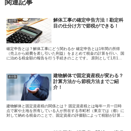
関連記事
解体工事の確定申告方法！勘定科
未分類
目の仕分け方で節税ができる！
確定申告とは？解体工事にどう関わるか 確定申告とは1年間の所得
（売上から経費を差し引いた利益）をまとめて税金の計算を行い、国
に治める税金額の報告を行う手続きのことです。 原則として1月1日
から12月31日までの所得から税額の計...
建物解体で固定資産税が変わる？
未分類
計算方法から節税方法までご紹
介！
建物解体と固定資産税の関係とは？ 固定資産税とは毎年一月一日時
点で家や土地を所有している人が所在する市町村（東京では（都）に
対して納める税金のことで、固定資産の評価額によって税額が計算さ
れます。 固定資産が具体的にどういったも...