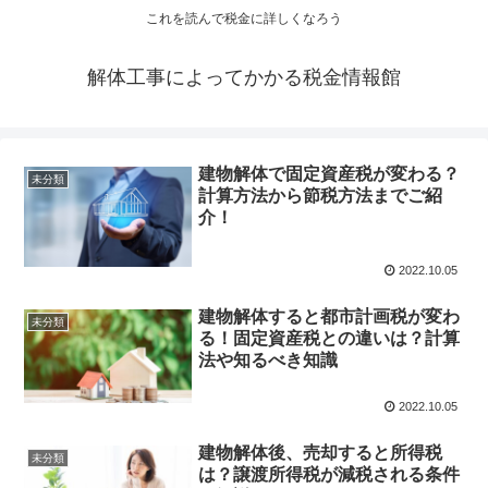
これを読んで税金に詳しくなろう
解体工事によってかかる税金情報館
建物解体で固定資産税が変わる？
未分類
計算方法から節税方法までご紹
介！
2022.10.05
建物解体すると都市計画税が変わ
未分類
る！固定資産税との違いは？計算
法や知るべき知識
2022.10.05
建物解体後、売却すると所得税
未分類
は？譲渡所得税が減税される条件